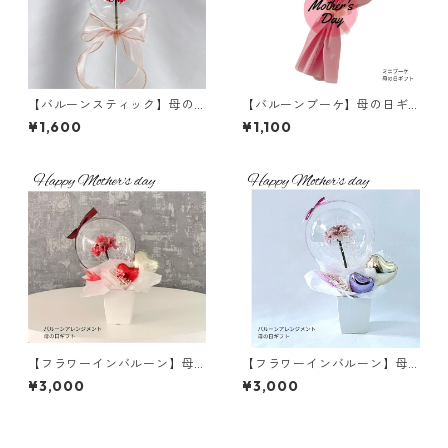
【バルーンスティック】母の
【バルーンブーケ】母の日ギ
日ギフト／カーネーション／M
フト／ミニブーケ／メッセー
¥1,600
¥1,100
other'sDay
ジ入り
【フラワーインバルーン】母
【フラワーインバルーン】母
の日ギフト／カーネーション
の日ギフト／カーネーション
¥3,000
¥3,000
／ギフトカード付き／レッド
／ギフトカード付き／ラベン
ダー