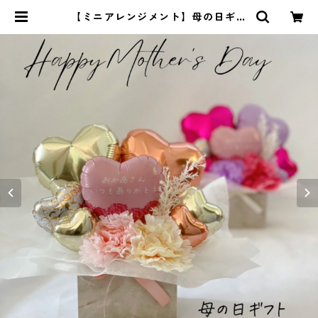
【ミニアレンジメント】母の日ギフ
ト／メッセージ入り | i Balloon (あ
い ばる〜ん)