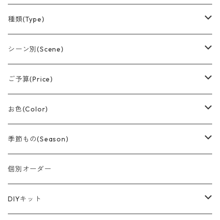
種類(Type)
アレンジメント(置型)
シーン別(Scene)
バルーンブーケ
誕生日
ご予算(Price)
つり下げデザイン
結婚祝い
〜¥1,500
お色(Color)
おむつケーキ
卒業
〜¥3,000
赤系
季節もの(Season)
スティック
記念日
〜¥5,000
黄色/オレンジ系
春/Spring
個別オーダー
節分
スティックブーケ
出産祝い
〜¥8,000
ピンク系
夏/Summer
DIYキット