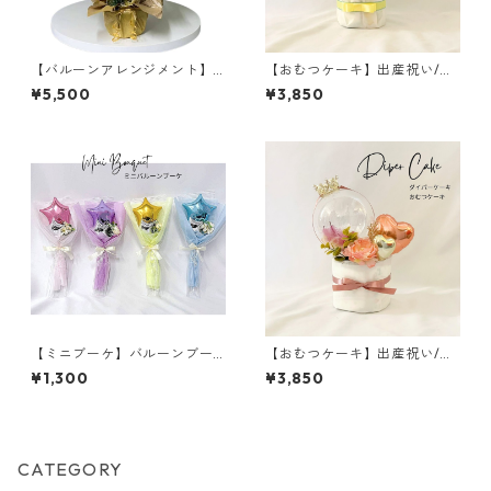
【バルーンアレンジメント】
【おむつケーキ】出産祝い/名
文字入れ対応／米寿祝い／長
入れ/メッセージ/女の子/男の
¥5,500
¥3,850
寿祝い／誕生日／記念日／開
子/哺乳瓶
店祝い
【ミニブーケ】バルーンブー
【おむつケーキ】出産祝い/名
ケ／スター／名入れ／卒業バ
入れ/ピンク/フェザー/ティア
¥1,300
¥3,850
ルーン
ラ
CATEGORY