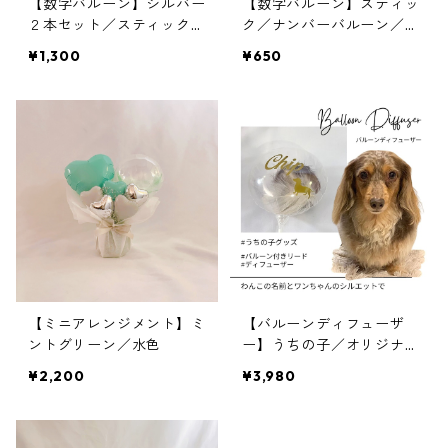
【数字バルーン】シルバー
【数字バルーン】スティッ
２本セット／スティック／
ク／ナンバーバルーン／フ
ナンバーバルーン／フィル
ィルム風船／シルバー／約
¥1,300
¥650
ム風船／約15cm
15cm
【ミニアレンジメント】ミ
【バルーンディフューザ
ントグリーン／水色
ー】うちの子／オリジナル
デザイン／名前・シルエッ
¥2,200
¥3,980
ト入り／ルームフレグラン
ス