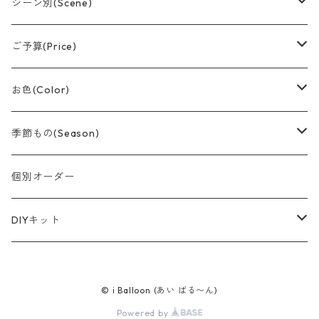
アレンジメント(置型)
シーン別(Scene)
バルーンブーケ
誕生日
ご予算(Price)
つり下げデザイン
結婚祝い
〜¥1,500
お色(Color)
おむつケーキ
卒業
〜¥3,000
赤系
季節もの(Season)
スティック
記念日
〜¥5,000
黄色/オレンジ系
春/Spring
個別オーダー
節分
スティックブーケ
出産祝い
〜¥8,000
ピンク系
夏/Summer
DIYキット
バレンタイン
母の日
和風デザイン
開店祝い
¥10,000前後
紫系
秋/Autumn
風船
© i Balloon (あい ばる〜ん)
卒業・入学
父の日
敬老の日
キャラクターもの
周年祝い
ご予算に合わせて
青/緑系
冬/Winter
ペーパー
Powered by