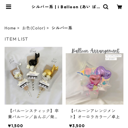
シルバー系 | i Balloon (あい ば
る〜ん)
Home
お色(Color)
シルバー系
ITEM LIST
【バルーンスティック】卒
【バルーンアレンジメン
業バルーン／おんぷ／発表
ト】オーロラカラー／卓上
会／8分音符／鍵盤／吹奏
¥1,500
¥3,500