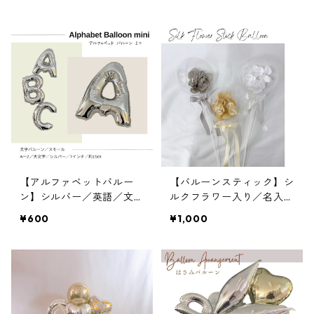
楽
【アルファベットバルー
【バルーンスティック】シ
ン】シルバー／英語／文字
ルクフラワー入り／名入れ
バルーン／フィルム風船／
／文字入れ
¥600
¥1,000
約15cm