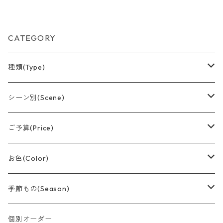
CATEGORY
種類(Type)
アレンジメント(置型)
シーン別(Scene)
バルーンブーケ
誕生日
ご予算(Price)
つり下げデザイン
結婚祝い
〜¥1,500
お色(Color)
おむつケーキ
卒業
〜¥3,000
赤系
季節もの(Season)
スティック
記念日
〜¥5,000
黄色/オレンジ系
春/Spring
個別オーダー