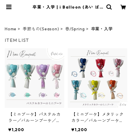
卒業・入学 | i Balloon (あい ば
る〜ん)
Home
季節もの(Season)
春/Spring
卒業・入学
ITEM LIST
【ミニブーケ】パステルカ
【ミニブーケ】メタリック
ラー／バルーンブーケ／名
カラー／バルーンブーケ／
入れ／卒業バルーン
名入れ／卒業バルーン
¥1,200
¥1,200