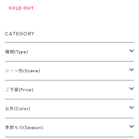
SOLD OUT
CATEGORY
種類(Type)
アレンジメント(置型)
シーン別(Scene)
バルーンブーケ
誕生日
ご予算(Price)
つり下げデザイン
結婚祝い
〜¥1,500
お色(Color)
おむつケーキ
卒業
〜¥3,000
赤系
季節もの(Season)