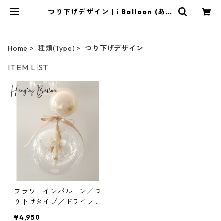
つり下げデザイン | i Balloon (あい
ばる〜ん)
Home
種類(Type)
つり下げデザイン
ITEM LIST
フラワーインバルーン／つ
り下げタイプ／ドライフラ
ワー／３連タイプ
¥4,950