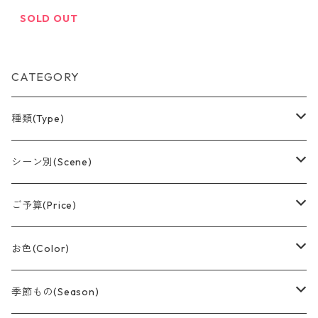
SOLD OUT
CATEGORY
種類(Type)
アレンジメント(置型)
シーン別(Scene)
バルーンブーケ
誕生日
ご予算(Price)
つり下げデザイン
結婚祝い
〜¥1,500
お色(Color)
おむつケーキ
卒業
〜¥3,000
赤系
季節もの(Season)