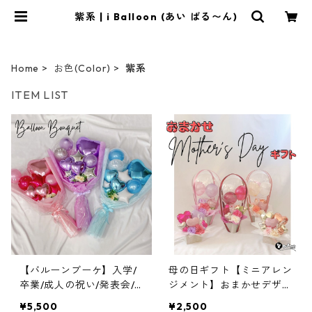
紫系 | i Balloon (あい ばる〜ん)
Home
お色(Color)
紫系
ITEM LIST
【バルーンブーケ】入学/
母の日ギフト【ミニアレン
卒業/成人の祝い/発表会/
ジメント】おまかせデザイ
推し活
ン／マザーズデイ／限定
¥5,500
¥2,500