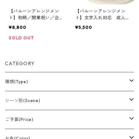
【バルーンアレンジメン
【バルーンアレンジメン
ト】和柄／開業祝い／企業
ト】文字入れ対応 成人祝
／鶴／開店祝い
い/周年祝い/誕生日/記念
¥8,800
¥5,500
日
SOLD OUT
CATEGORY
種類(Type)
アレンジメント(置型)
シーン別(Scene)
バルーンブーケ
誕生日
ご予算(Price)
つり下げデザイン
結婚祝い
〜¥1,500
お色(Color)