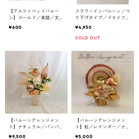
【アルファベットバルー
フラワーインバルーン／つ
ン】ゴールド／英語／文字
り下げタイプ／ドライフラ
バルーン／フィルム風船／
ワー／３連タイプ
¥600
¥4,950
約15cm
SOLD OUT
【バルーンアレンジメン
【バルーンアレンジメン
ト】ナチュラル／パンパス
ト】虹／レインボー／ナチ
／置型／文字入れ／メッセ
ュラル
¥9,500
¥5,000