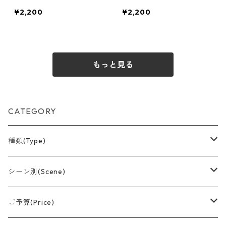
¥2,200
¥2,200
もっと見る
CATEGORY
種類(Type)
アレンジメント(置型)
シーン別(Scene)
バルーンブーケ
誕生日
ご予算(Price)