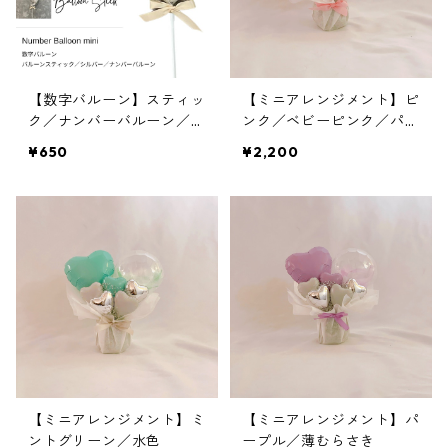
【数字バルーン】スティッ
【ミニアレンジメント】ピ
ク／ナンバーバルーン／フ
ンク／ベビーピンク／パス
ィルム風船／シルバー／約
テルカラー／マット
¥650
¥2,200
15cm
【ミニアレンジメント】ミ
【ミニアレンジメント】パ
ントグリーン／水色
ープル／薄むらさき