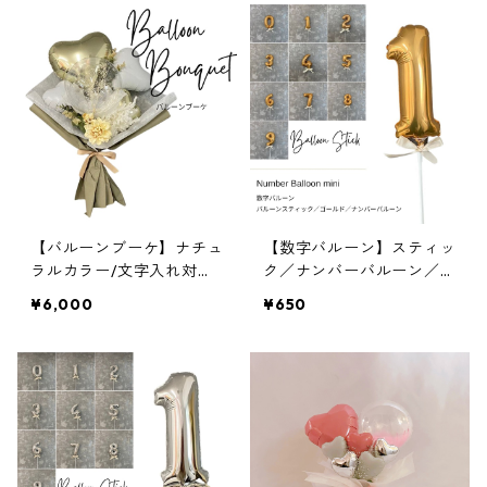
【バルーンブーケ】ナチュ
【数字バルーン】スティッ
ラルカラー/文字入れ対応
ク／ナンバーバルーン／フ
／成人祝い／卒業祝い
ィルム風船／ゴールド／約
¥6,000
¥650
15cm