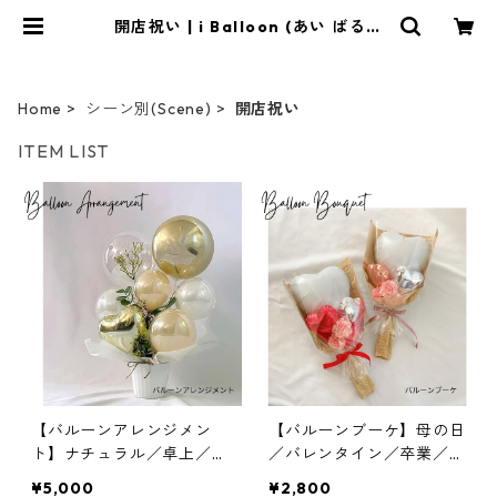
開店祝い | i Balloon (あい ばる〜
ん)
Home
シーン別(Scene)
開店祝い
ITEM LIST
【バルーンアレンジメン
【バルーンブーケ】母の日
ト】ナチュラル／卓上／文
／バレンタイン／卒業／誕
字入れ／誕生日／開店祝い
生日
¥5,000
¥2,800