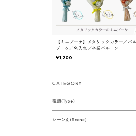
【ミニブーケ】メタリックカラー／バ
ブーケ／名入れ／卒業バルーン
¥1,200
CATEGORY
種類(Type)
アレンジメント(置型)
シーン別(Scene)