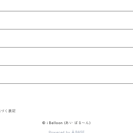
基づく表記
© i Balloon (あい ばる〜ん)
Powered by