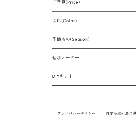
バルーンブーケ
誕生日
ご予算(Price)
つり下げデザイン
結婚祝い
〜¥1,500
お色(Color)
おむつケーキ
卒業
〜¥3,000
赤系
季節もの(Season)
スティック
記念日
〜¥5,000
黄色/オレンジ系
春/Spring
個別オーダー
節分
スティックブーケ
出産祝い
〜¥8,000
ピンク系
夏/Summer
DIYキット
バレンタイン
母の日
和風デザイン
開店祝い
¥10,000前後
紫系
秋/Autumn
風船
卒業・入学
父の日
敬老の日
キャラクターもの
周年祝い
ご予算に合わせて
青/緑系
冬/Winter
ペーパー
プライバシーポリシー
特定商取引法に
お中元
ハロウィン
クリスマス
バルーンタワー
ペットのお祝い事
黒系