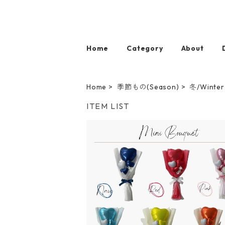
Home
Category
About
Home
季節もの(Season)
冬/Winter
ITEM LIST