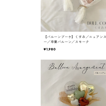
【バルーンブーケ】くすみ／ニュアン
ー／卒業バルーン／スモーク
¥1,980