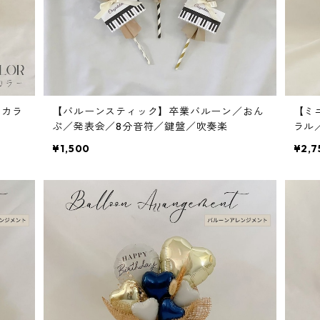
スカラ
【バルーンスティック】卒業バルーン／おん
【ミ
ぷ／発表会／8分音符／鍵盤／吹奏楽
ラル
¥1,500
¥2,7