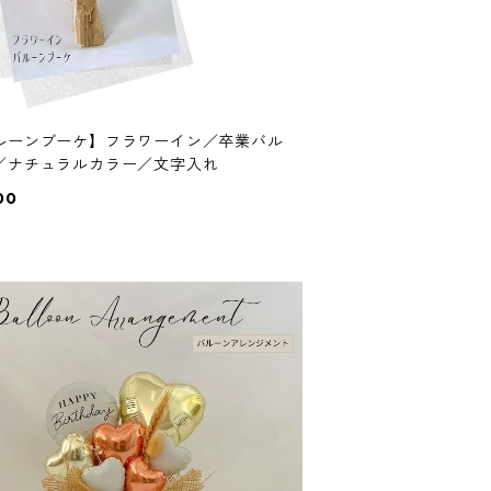
ルーンブーケ】フラワーイン／卒業バル
／ナチュラルカラー／文字入れ
00