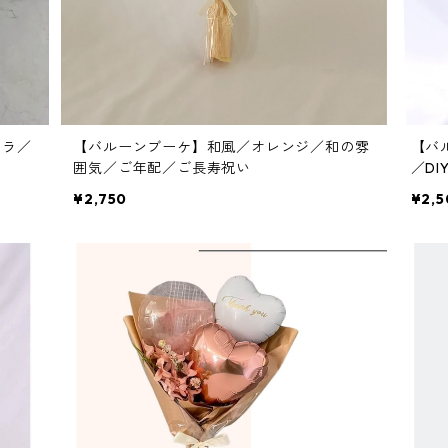
ロラ／
【バルーンブーケ】和風／オレンジ／和の雰
【バ
囲気／ご年配／ご長寿祝い
／D
¥2,750
¥2,5