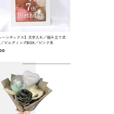
ルーンボックス】文字入れ／組み立て式
IY／ビルディングBOX／ピンク系
00