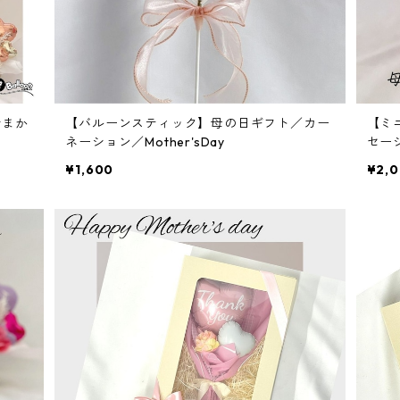
おまか
【バルーンスティック】母の日ギフト／カー
【ミ
ネーション／Mother'sDay
セー
¥1,600
¥2,