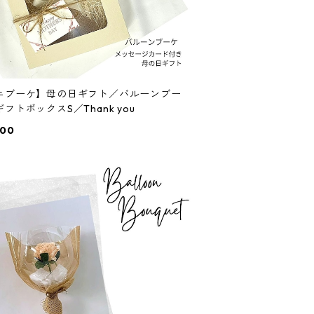
ニブーケ】母の日ギフト／バルーンブー
フトボックスS／Thank you
000