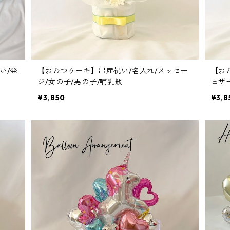
い/発
【おむつケーキ】出産祝い/名入れ/メッセー
【お
ジ/女の子/男の子/哺乳瓶
ェザ
¥3,850
¥3,8