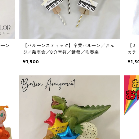
ルーン
【バルーンスティック】卒業バルーン／おん
【ミ
ぷ／発表会／8分音符／鍵盤／吹奏楽
カラ
¥1,500
¥1,3