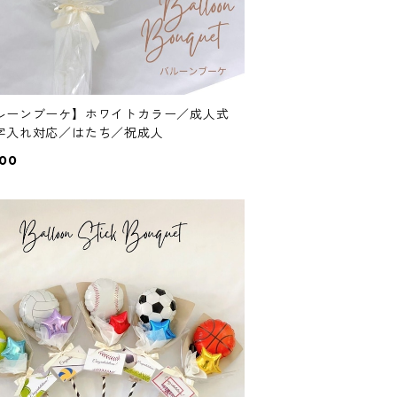
ルーンブーケ】ホワイトカラー／成人式
字入れ対応／はたち／祝成人
600