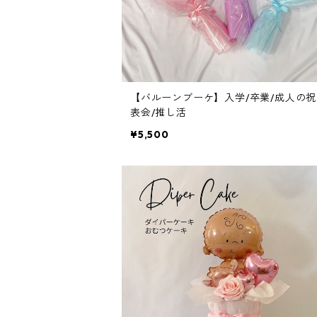
【バルーンブーケ】入学/卒業/成人の祝
表会/推し活
¥5,500