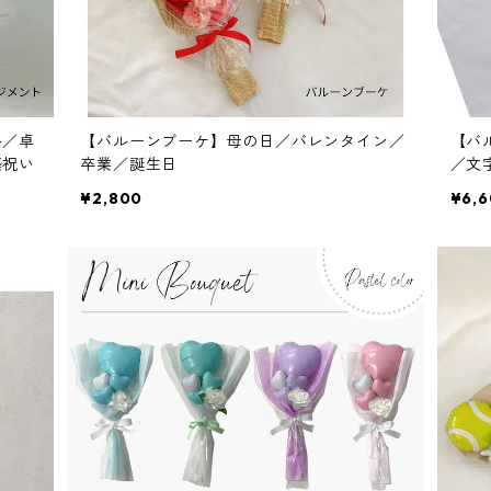
ル／卓
【バルーンブーケ】母の日／バレンタイン／
【バ
築祝い
卒業／誕生日
／文
¥2,800
¥6,