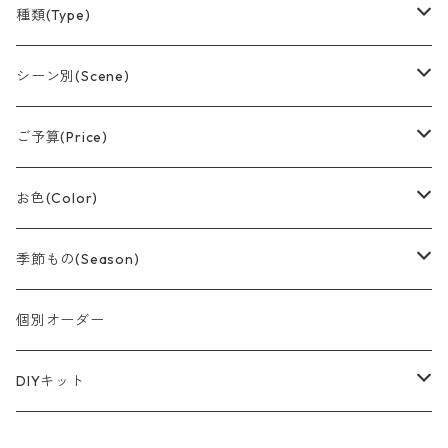
種類(Type)
アレンジメント(置型)
シーン別(Scene)
バルーンブーケ
誕生日
ご予算(Price)
つり下げデザイン
結婚祝い
〜¥1,500
お色(Color)
おむつケーキ
卒業
〜¥3,000
赤系
季節もの(Season)
スティック
記念日
〜¥5,000
黄色/オレンジ系
春/Spring
個別オーダー
節分
スティックブーケ
出産祝い
〜¥8,000
ピンク系
夏/Summer
DIYキット
バレンタイン
母の日
和風デザイン
開店祝い
¥10,000前後
紫系
秋/Autumn
風船