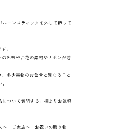
バルーンスティックを外して飾って
ます。
ンの色味やお花の素材やリボンが若
。
り、多少実物のお色合と異なること
い。
品について質問する」欄よりお気軽
友人へ ご家族へ お祝いの贈り物