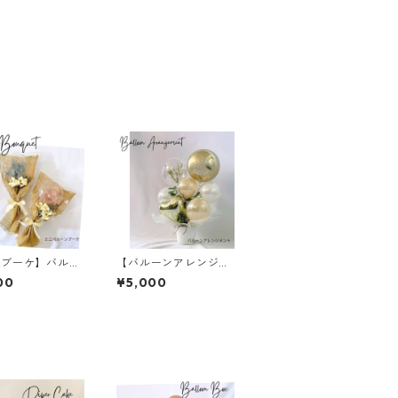
ニブーケ】バルー
【バルーンアレンジメ
ーケ／ナチュラル
ント】ナチュラル／卓
00
¥5,000
ー／フェザー／卒
上／文字入れ／誕生日
名入れ
／開店祝い／新築祝い