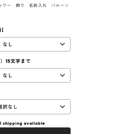
ャワー 飾り 名前入れ バルーン
料】
なし
）15文字まで
なし
選択なし
l shipping available