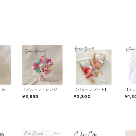
】出産
【バルーンアレンジメ
【バルーンブーケ】母
【ミ
ンク/2
ント】ユニコーン／フ
の日／バレンタイン／
ンブ
¥3,850
¥2,800
¥1,3
ァンタジー／パステル
卒業／誕生日
カラ
カラー
業／