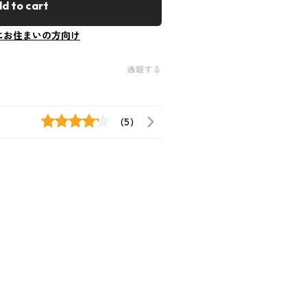
d to cart
にお住まいの方向け
通報する
(5)