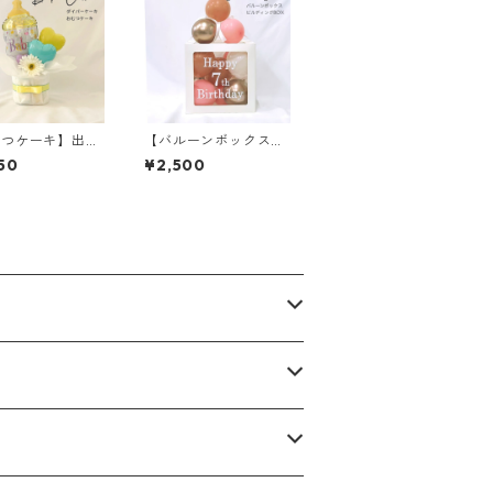
むつケーキ】出産
【バルーンボックス】
名入れ/メッセー
文字入れ／組み立て式
50
¥2,500
の子/男の子/哺乳
／DIY／ビルディングB
OX／ピンク系