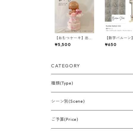
【おむつケーキ】出産
【数字バルーン
祝い/女の子/ピンク/2
ィック／ナンバ
¥5,500
¥650
段/名入れ
ーン／フィルム
シルバー／約15
CATEGORY
種類(Type)
アレンジメント(置型)
シーン別(Scene)
バルーンブーケ
誕生日
ご予算(Price)