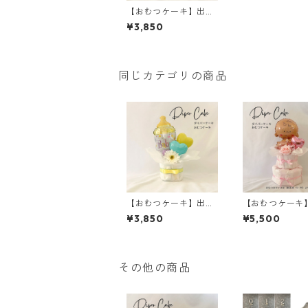
【おむつケーキ】出産
祝い/名入れ/ピンク/フ
¥3,850
ェザー/ティアラ
同じカテゴリの商品
【おむつケーキ】出産
【おむつケーキ
祝い/名入れ/メッセー
祝い/女の子/ピ
¥3,850
¥5,500
ジ/女の子/男の子/哺乳
段/名入れ
瓶
その他の商品