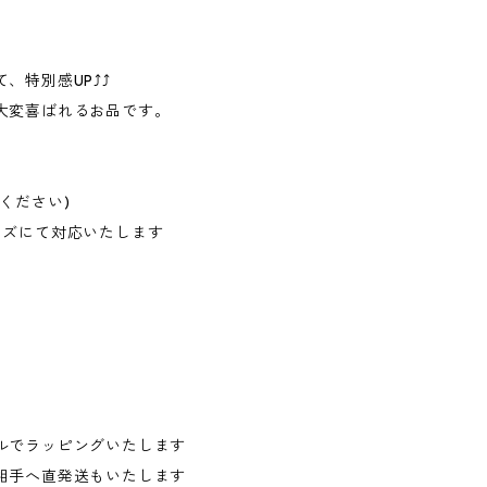
、特別感UP⤴⤴
大変喜ばれるお品です。
ください)
イズにて対応いたします
ルでラッピングいたします
相手へ直発送もいたします