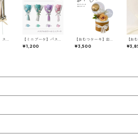
】ステ
【ミニブーケ】パステ
【おむつケーキ】出産
【お
ーバル
ルカラー／バルーンブ
祝い/ナチュラルカラ
祝い/
¥1,200
¥3,500
¥3,8
風船／
ーケ／名入れ／卒業バ
ー/名入れ/メッセージ
ジ/女
cm
ルーン
瓶