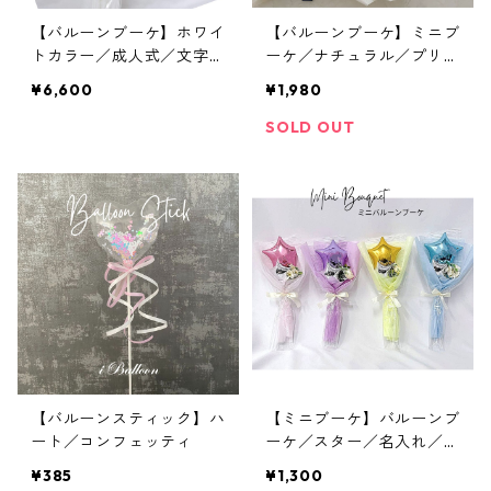
【バルーンブーケ】ホワイ
【バルーンブーケ】ミニブ
トカラー／成人式／文字入
ーケ／ナチュラル／プリザ
れ対応／はたち／祝成人
ーブドフラワー
¥6,600
¥1,980
SOLD OUT
【バルーンスティック】ハ
【ミニブーケ】バルーンブ
ート／コンフェッティ
ーケ／スター／名入れ／卒
業バルーン
¥385
¥1,300