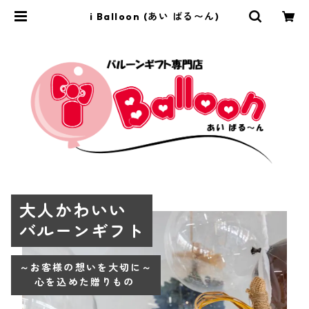
i Balloon (あい ばる〜ん)
大人かわいい
バルーンギフト
～お客様の想いを大切に～
心を込めた贈りもの