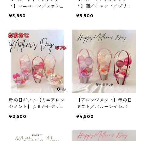
ト】ユニコーン／ファンタ
ト】猫／キャット／プリン
ジー／パステルカラー
セス／プレゼント
¥3,850
¥5,500
母の日ギフト【ミニアレン
【アレンジメント】母の日
ジメント】おまかせデザイ
ギフト／バルーンインバル
ン／マザーズデイ／限定
ーン／メッセージ入り／気
¥2,500
¥4,500
球型