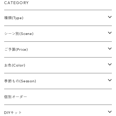
CATEGORY
種類(Type)
アレンジメント(置型)
シーン別(Scene)
バルーンブーケ
誕生日
ご予算(Price)
つり下げデザイン
結婚祝い
〜¥1,500
お色(Color)
おむつケーキ
卒業
〜¥3,000
赤系
季節もの(Season)
スティック
記念日
〜¥5,000
黄色/オレンジ系
春/Spring
個別オーダー
節分
スティックブーケ
出産祝い
〜¥8,000
ピンク系
夏/Summer
DIYキット