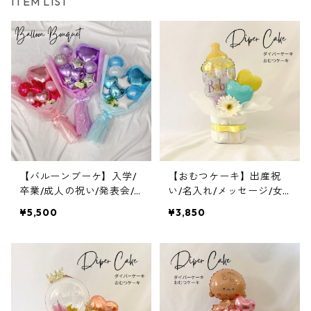
ITEM LIST
【バルーンブーケ】入学/
【おむつケーキ】出産祝
卒業/成人の祝い/発表会/
い/名入れ/メッセージ/女
推し活
の子/男の子/哺乳瓶
¥5,500
¥3,850