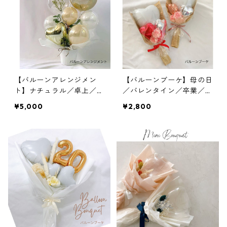
【バルーンアレンジメン
【バルーンブーケ】母の日
ト】ナチュラル／卓上／文
／バレンタイン／卒業／誕
字入れ／誕生日／開店祝い
生日
¥5,000
¥2,800
／新築祝い