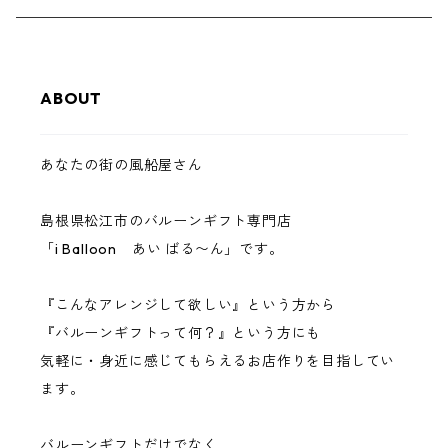
バレンタイン
母の日
和風デザイン
開店祝い
¥10,000前後
紫系
秋/Autumn
風船
ABOUT
卒業・入学
父の日
敬老の日
キャラクターもの
周年祝い
ご予算に合わせて
青/緑系
冬/Winter
ペーパー
お中元
ハロウィン
あなたの街の風船屋さん
クリスマス
バルーンタワー
ペットのお祝い事
黒系
島根県松江市のバルーンギフト専門店
お年賀
バルーンスタンド
新築祝い
ゴールド系
「i Balloon あい ばる〜ん」です。
成人式
発表会
白系
『こんなアレンジして欲しい』という方から
『バルーンギフトって何？』という方にも
推し
シルバー系
気軽に・身近に感じてもらえるお店作りを目指してい
ます。
お見舞い
ナチュラル系
バルーンギフトだけでなく